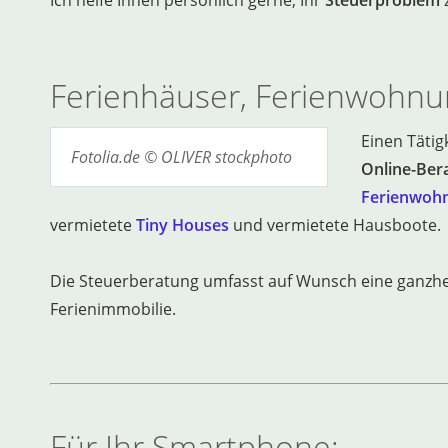
Ich helfe Ihnen persönlich gerne, Ihr
Steuerproblem
z
Ferienhäuser, Ferienwohnu
Einen Tätig
Fotolia.de © OLIVER stockphoto
Online-Ber
Ferienwohn
vermietete
Tiny Houses
und vermietete Hausboote.
Die Steuerberatung umfasst auf Wunsch eine ganzheit
Ferienimmobilie.
Für Ihr Smartphone: